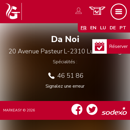
FR
EN
LU
DE
PT
Da Noi
Réserver
20 Avenue Pasteur
L-2310
Luxembourg
Spécialités :
46 51 86
Signalez une erreur
MARKEASY © 2026