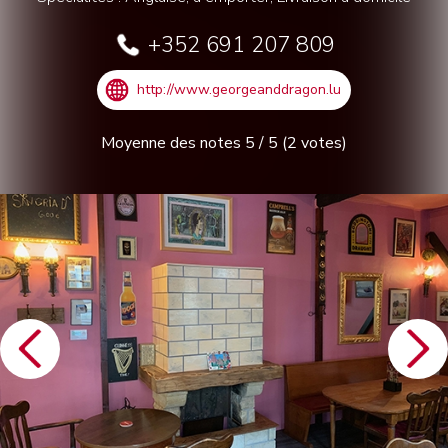
+352 691 207 809
http://www.georgeanddragon.lu
Moyenne des notes
5
/
5
(
2
votes)