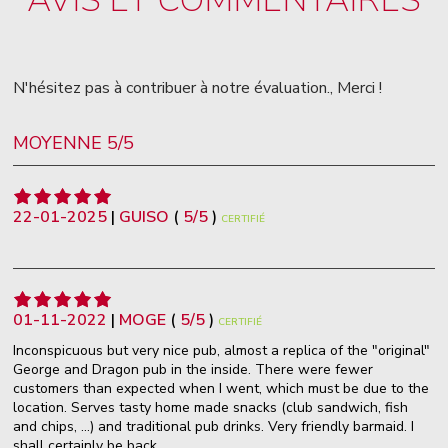
N'hésitez pas à contribuer à notre évaluation., Merci !
MOYENNE 5/5
22-01-2025
|
GUISO
(
5
/
5
)
CERTIFIÉ
01-11-2022
|
MOGE
(
5
/
5
)
CERTIFIÉ
Inconspicuous but very nice pub, almost a replica of the "original"
George and Dragon pub in the inside. There were fewer
customers than expected when I went, which must be due to the
location. Serves tasty home made snacks (club sandwich, fish
and chips, ...) and traditional pub drinks. Very friendly barmaid. I
shall certainly be back.