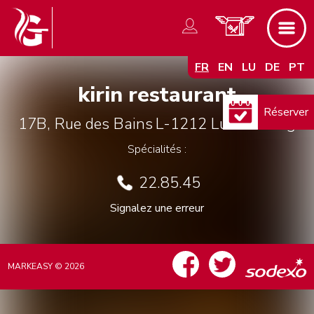
FR
EN
LU
DE
PT
kirin restaurant
Réserver
17B, Rue des Bains
L-1212
Luxembourg
Spécialités :
22.85.45
Signalez une erreur
MARKEASY © 2026