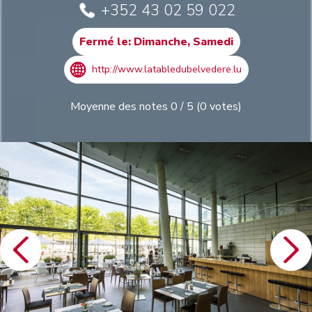
+352 43 02 59 022
Fermé le: Dimanche, Samedi
http://www.latabledubelvedere.lu
Moyenne des notes
0
/
5
(
0
votes)