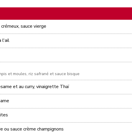
o crémeux, sauce vierge
 l'ail
pis et moules, riz safrané et sauce bisque
ame et au curry, vinaigrette Thaï
same
ites
re ou sauce crème champignons