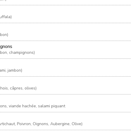
uffala)
mbon)
ignons
mbon, champignons)
ami, jambon)
hois, câpres, olives)
nons, viande hachée, salami piquant
tichaut, Poivron, Oignons, Aubergine, Olive)