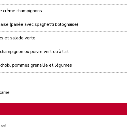
ce crème champignons
aise (panée avec spaghetti bolognaise)
tes et salade verte
hampignon ou poivre vert ou à l’ail
u choix, pommes grenaille et légumes
ésame
gan)