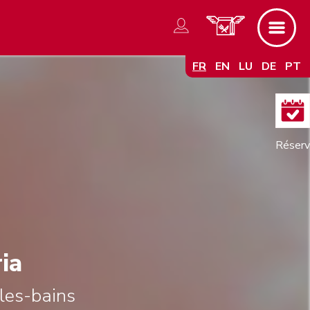
FR
EN
LU
DE
PT
ia
les-bains