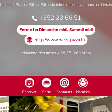
 Italienne, Pizzas, Pâtes, Pâtes fraîches maison, à emporter, Livrai
+352 23 66 51
Fermé le: Dimanche midi, Samedi midi
http://www.paris-pizza.lu
Moyenne des notes
4.69
/
5
(
26
votes)
Réserver
Carte
Contacter
Horaires