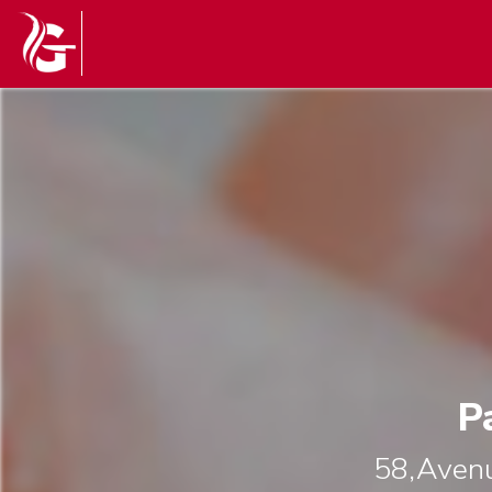
P
58,Avenu