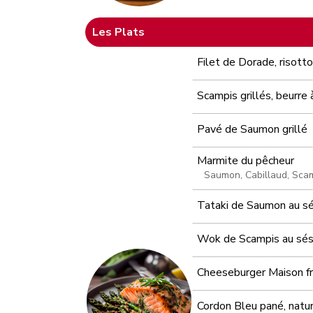
Les Plats
Filet de Dorade, risott
Scampis grillés, beurre à
Pavé de Saumon grillé
Marmite du pêcheur
Saumon, Cabillaud, Scam
Tataki de Saumon au sés
Wok de Scampis au sé
Cheeseburger Maison fr
Cordon Bleu pané, natu