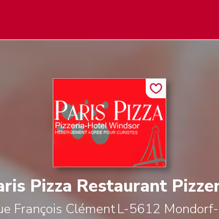
aris Pizza Restaurant Pizzer
e François Clément
L-5612
Mondorf-