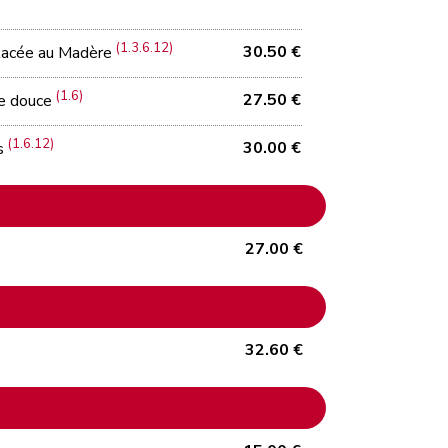
(1.3.6.12)
30.50 €
glacée au Madère
(1.6)
27.50 €
te douce
(1.6.12)
30.00 €
ts
27.00 €
32.60 €