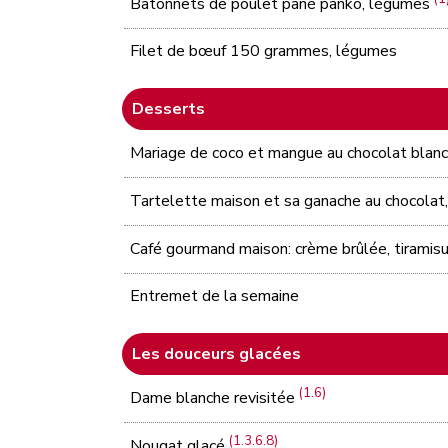
Bâtonnets de poulet pané panko, légumes
Filet de bœuf 150 grammes, légumes
Desserts
Mariage de coco et mangue au chocolat blan
Tartelette maison et sa ganache au chocolat, 
Café gourmand maison: crème brûlée, tiramisu
Entremet de la semaine
Les douceurs glacées
(1.6)
Dame blanche revisitée
(1.3.6.8)
Nougat glacé