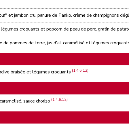
bouf" et jambon cru, panure de Panko, crème de champignons dé
i, légumes croquants et popcorn de peau de porc, gratin de pata
e de pommes de terre, jus d'ail caramélisé et légumes croquan
(1.4.6.12)
 endive braisée et légumes croquants
(1.4.6.12)
l caramélisé, sauce chorizo
)