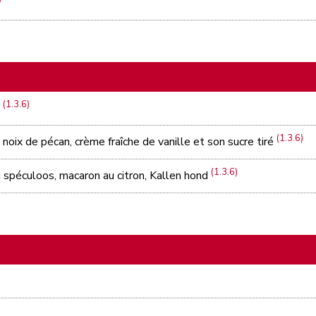
(1.3.6)
c
(1.3.6)
noix de pécan, crème fraîche de vanille et son sucre tiré
(1.3.6)
 spéculoos, macaron au citron, Kallen hond