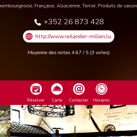
uxembourgeoise, Française, Alsacienne, Terroir, Produits de saiso
+352 26 873 428
http://www.reilander-millen.lu
Moyenne des notes
4.67
/
5
(
3
votes)
Réserver
Carte
Contacter
Horaires