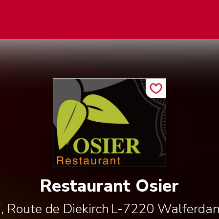
Restaurant Osier
, Route de Diekirch
L-7220
Walferda