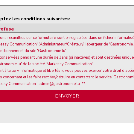
ptez les conditions suivantes:
ons recueillies sur ce formulaire sont enregistrées dans un fichier informatisé
keasy Communication' (Administrateur/Créateur/Hébergeur de 'Gastronomie.l
onctionnement du site 'Gastronomie.lu'.
 conservées pendant une durée de 3ans (si inactives) et sont destinées uniqu
stronomie.lu' de la société 'Markeasy Communication'.
à la loi « informatique et libertés », vous pouvez exercer votre droit d'accè
concernant et les faire rectifier/détruire en contactant le service 'Gastronomie
easy Communication : admin@gastronomie.lu. **