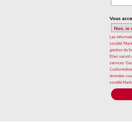
Vous acce
Les informati
société 'Mar
gestion du f
Elles seront
services 'Ga
Conformément 
données vous 
société Mark