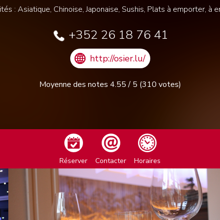
ités : Asiatique, Chinoise, Japonaise, Sushis, Plats à emporter, à 
+352 26 18 76 41
http://osier.lu/
Moyenne des notes
4.55
/
5
(
310
votes)
Réserver
Contacter
Horaires