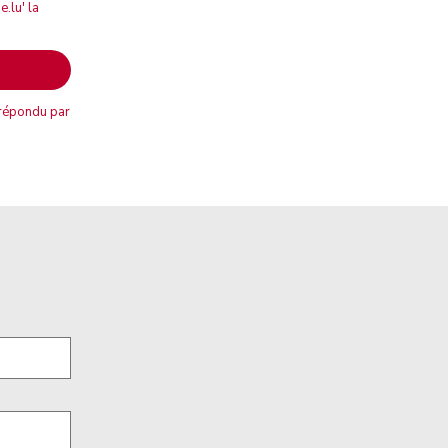
.lu' la
 répondu par