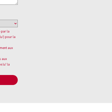
 par la
u') pour la
ement aux
s aux
.lu' la