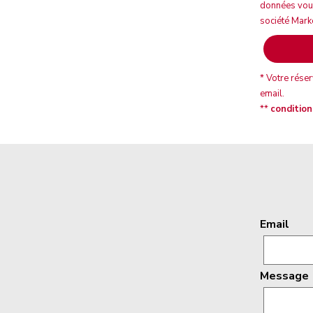
données vous 
société Mark
* Votre rése
email.
**
condition
Email
Message