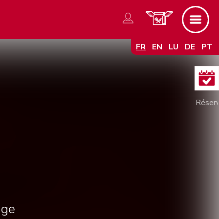
FR
EN
LU
DE
PT
nge