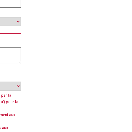
 par la
u') pour la
ement aux
s aux