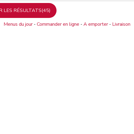
Menus du jour
-
Commander en ligne
-
A emporter
-
Livraison