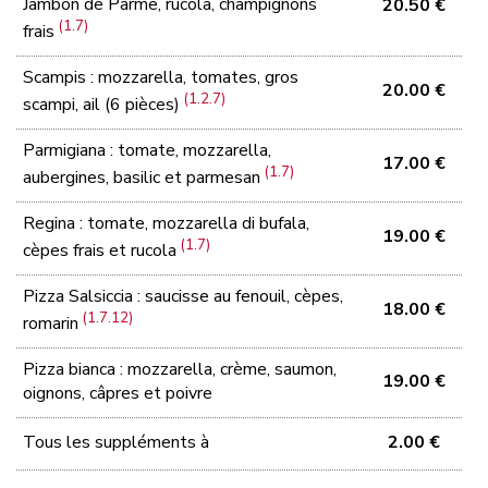
Jambon de Parme, rucola, champignons
20.50 €
(1.7)
frais
Scampis : mozzarella, tomates, gros
20.00 €
(1.2.7)
scampi, ail (6 pièces)
Parmigiana : tomate, mozzarella,
17.00 €
(1.7)
aubergines, basilic et parmesan
Regina : tomate, mozzarella di bufala,
19.00 €
(1.7)
cèpes frais et rucola
Pizza Salsiccia : saucisse au fenouil, cèpes,
18.00 €
(1.7.12)
romarin
Pizza bianca : mozzarella, crème, saumon,
19.00 €
oignons, câpres et poivre
Tous les suppléments à
2.00 €