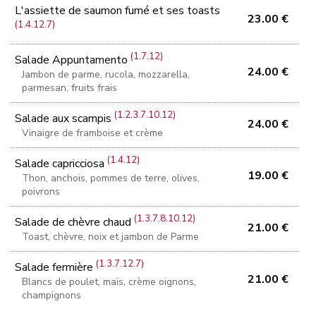
L'assiette de saumon fumé et ses toasts
23.00 €
(1.4.12.7)
(1.7.12)
Salade Appuntamento
24.00 €
Jambon de parme, rucola, mozzarella,
parmesan, fruits frais
(1.2.3.7.10.12)
Salade aux scampis
24.00 €
Vinaigre de framboise et crème
(1.4.12)
Salade capricciosa
19.00 €
Thon, anchois, pommes de terre, olives,
poivrons
(1.3.7.8.10.12)
Salade de chèvre chaud
21.00 €
Toast, chèvre, noix et jambon de Parme
(1.3.7.12.7)
Salade fermière
21.00 €
Blancs de poulet, maïs, crème oignons,
champignons