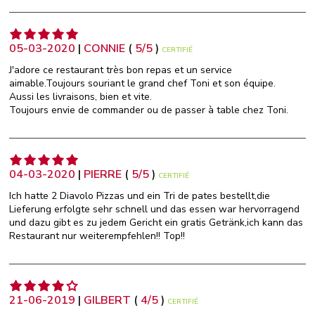
05-03-2020
|
CONNIE
(
5
/
5
)
CERTIFIÉ
J'adore ce restaurant très bon repas et un service
aimable.Toujours souriant le grand chef Toni et son équipe.
Aussi les livraisons, bien et vite.
Toujours envie de commander ou de passer à table chez Toni.
04-03-2020
|
PIERRE
(
5
/
5
)
CERTIFIÉ
Ich hatte 2 Diavolo Pizzas und ein Tri de pates bestellt,die
Lieferung erfolgte sehr schnell und das essen war hervorragend
und dazu gibt es zu jedem Gericht ein gratis Getränk,ich kann das
Restaurant nur weiterempfehlen!! Top!!
21-06-2019
|
GILBERT
(
4
/
5
)
CERTIFIÉ