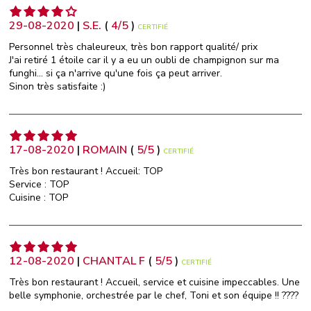
29-08-2020
|
S.E.
(
4
/
5
)
CERTIFIÉ
Personnel très chaleureux, très bon rapport qualité/ prix
J'ai retiré 1 étoile car il y a eu un oubli de champignon sur ma
funghi... si ça n'arrive qu'une fois ça peut arriver.
Sinon très satisfaite :)
17-08-2020
|
ROMAIN
(
5
/
5
)
CERTIFIÉ
Très bon restaurant ! Accueil: TOP
Service : TOP
Cuisine : TOP
12-08-2020
|
CHANTAL F
(
5
/
5
)
CERTIFIÉ
Très bon restaurant ! Accueil, service et cuisine impeccables. Une
belle symphonie, orchestrée par le chef, Toni et son équipe !! ????