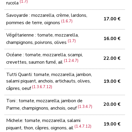
(1.7)
rucola
Savoyarde : mozzarella, crème, lardons,
17.00 €
(1.6.7)
pommes de terre, oignons
Végétarienne : tomate, mozzarella,
16.00 €
(1.7)
champignons, poivrons, olives
Océane : tomate, mozzarella, scampi,
22.00 €
(1.2.4.7)
crevettes, saumon fumé, ail
Tutti Quanti: tomate, mozzarella, jambon,
salami piquant, anchois, artichauts, olives,
19.00 €
(1.3.6.7.12)
câpres, oeuf
Toni : tomate, mozzarella, jambon de
20.00 €
(1.3.4.7)
Parme, champignons, anchois, oeuf
Michele: tomate, mozzarella, salami
19.00 €
(1.4.7.12)
piquant, thon, câpres, oignons, ail