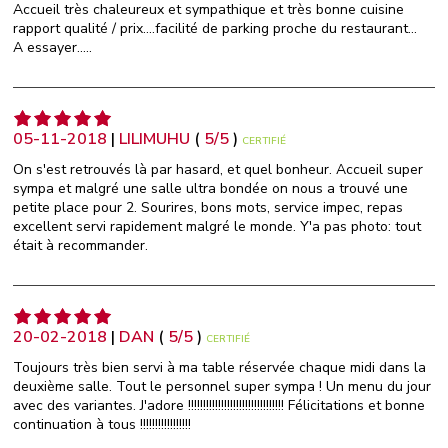
Accueil très chaleureux et sympathique et très bonne cuisine
rapport qualité / prix....facilité de parking proche du restaurant...
A essayer.....
05-11-2018
|
LILIMUHU
(
5
/
5
)
CERTIFIÉ
On s'est retrouvés là par hasard, et quel bonheur. Accueil super
sympa et malgré une salle ultra bondée on nous a trouvé une
petite place pour 2. Sourires, bons mots, service impec, repas
excellent servi rapidement malgré le monde. Y'a pas photo: tout
était à recommander.
20-02-2018
|
DAN
(
5
/
5
)
CERTIFIÉ
Toujours très bien servi à ma table réservée chaque midi dans la
deuxième salle. Tout le personnel super sympa ! Un menu du jour
avec des variantes. J'adore !!!!!!!!!!!!!!!!!!!!!!!!!!!!!!!! Félicitations et bonne
continuation à tous !!!!!!!!!!!!!!!!!