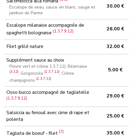
Saltimbocca alla romana
30.00 €
Escalope de veau, sauce vin blanc, sauge et
jambon de Parme
Escalope milanaise accompagnée de
26.00 €
(1.3.7.9.12)
spaghetti bolognaise
Filet grillé nature
32.00 €
Supplément sauce au choix
Poivre vert et crème 1.3.7.12), Béarnaise
5.00 €
(3.12)
(1.3.7.12)
, Gorgonzola
, Crème
(1.3.7.12)
champignons
Osso bucco accompagné de tagliatelle
29.00 €
(1.3.7.9.12)
Salsiccia au fenouil avec cime di rape et
25.00 €
polenta
(7)
35.00 €
Tagliata de boeuf - filet