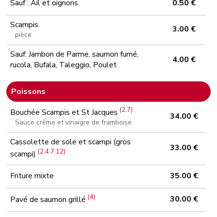
Sauf : Ail et oignons
0.50 €
Scampis
3.00 €
pièce
Sauf: Jambon de Parme, saumon fumé,
4.00 €
rucola, Bufala, Taleggio, Poulet
Poissons
(2.7)
Bouchée Scampis et St Jacques
34.00 €
Sauce crème et vinaigre de framboise
Cassolette de sole et scampi (gros
33.00 €
(2.4.7.12)
scampi)
Friture mixte
35.00 €
(4)
30.00 €
Pavé de saumon grillé