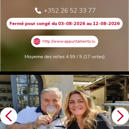
+352 26 52 33 77
Fermé pour congé du 03-08-2026 au 12-08-2026
http://www.appuntamento.lu
Moyenne des notes
4.59
/
5
(
17
votes)