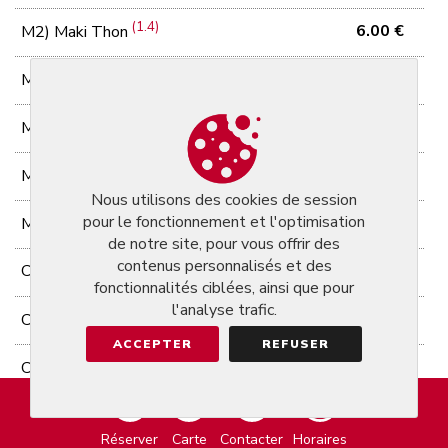
(1.4)
6.00 €
M2) Maki Thon
(1.4)
6.00 €
M3) Maki Kingfish
(1.7)
4.50 €
M4) Maki avocat cheese
(1.7)
4.50 €
M5) Maki concombre cheese
Nous utilisons des cookies de session
(1.2)
pour le fonctionnement et l'optimisation
5.00 €
M6) Maki tempura de scampis
de notre site, pour vous offrir des
contenus personnalisés et des
Cooked rolls (8 pcs)
fonctionnalités ciblées, ainsi que pour
l'analyse trafic.
(4.6)
12.90 €
CR1) Tartare thon spicy
ACCEPTER
REFUSER
(4.6)
11.90 €
CR2) Tartare saumon spicy
(1.2.6)
12.50 €
CR3) Tempura scampis
Réserver
Carte
Contacter
Horaires