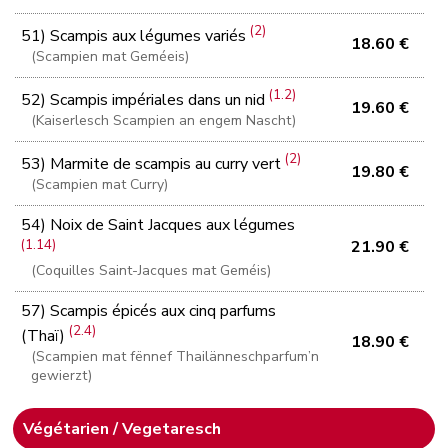
(2)
51) Scampis aux légumes variés
18.60 €
(Scampien mat Geméeis)
(1.2)
52) Scampis impériales dans un nid
19.60 €
(Kaiserlesch Scampien an engem Nascht)
(2)
53) Marmite de scampis au curry vert
19.80 €
(Scampien mat Curry)
54) Noix de Saint Jacques aux légumes
(1.14)
21.90 €
(Coquilles Saint-Jacques mat Geméis)
57) Scampis épicés aux cinq parfums
(2.4)
(Thaï)
18.90 €
(Scampien mat fënnef Thailänneschparfum’n
gewierzt)
Végétarien / Vegetaresch