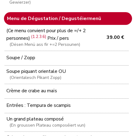
Gewierzer)
Menu de Dégustation / Degustéiermenü
(Ce menu convient pour plus de =/+ 2
(1.2.3.6)
39.00 €
personnes)
Prix / pers
(Dësen Menü ass fir +=2 Persounen)
Soupe / Zopp
Soupe piquant orientale OU
(Orientalesch Pikant Zopp)
Crème de crabe au maïs
Entrées : Tempura de scampis
Un grand plateau composé
(En groussen Plateau composéiert vun)