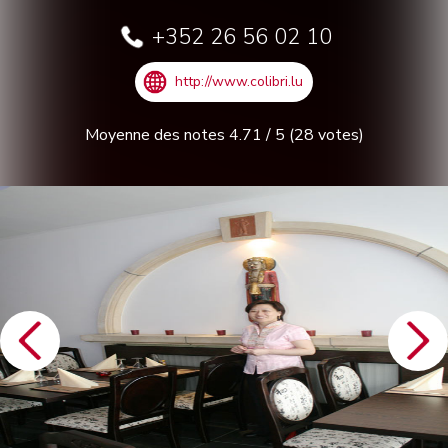
+352 26 56 02 10
http://www.colibri.lu
Moyenne des notes
4.71
/
5
(
28
votes)