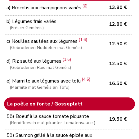
(6)
13.80 €
a) Brocolis aux champignons variés
b) Légumes frais variés
12.80 €
(Frësch Geméeis)
(1.6)
c) Nouilles sautées aux légumes
12.50 €
(Gebrodenen Nuddelen mat Geméis)
(1.6)
d) Riz sauté aux légumes
12.50 €
(Gebrodenen Räis mat Geméis)
(4.6)
e) Marmite aux légumes avec tofu
16.50 €
(Marmite mat Geméis an Tofu)
La poêle en fonte / Gosseplatt
58) Boeuf à la sauce tomate piquante
19.50 €
(Rendfleesch mat pikanter Tomatensauce )
59) Saumon grillé à la sauce épicée aux