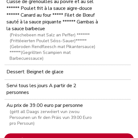
Cuisse de grenouilles au poivre et au sel
****** Poulet frit à la sauce aigre-douce
****** Canard au four ***** Filet de Bœuf
sauté à la sauce piquante ****** Gambas à
la sauce barbecue
(Frëschebeen mat Salz an Peffer) *******
(Frittéeierten Poulet Séiss-Sauer)******
(Gebroden Rendfleesch mat Pikantersauce)
******(Gegrillten Scampien mat
Barbecuessauce)
Dessert: Beignet de glace
Servi tous les jours A partir de 2
personnes
Au prix de 39.00 euro par personne
(gëtt all Daags zerwéiert vun zwou
Persounen un fir den Präis vun 39.00 Euro
pro Persoun)