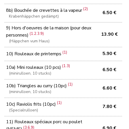
(2)
8b) Bouchée de crevettes à la vapeur
6.50 €
Krabenhäppchen gedämpt)
9) Hors d'oeuvres de la maison (pour deux
(1.2.3.9)
13.90 €
personnes)
(Häppchen vum Haus)
(1)
5.90 €
10) Rouleaux de printemps
(1.3)
10a) Mini rouleaux (10 pcs)
6.50 €
(minirulloen, 10 stucks)
(1)
10b) Triangles au curry (10pc)
6.60 €
(minirulloen, 10 stucks)
(1)
10c) Raviolis frits (10pc)
7.80 €
(Specialrulloen)
11) Rouleaux spéciaux porc ou poulet
(3.6.9)
6.90 €