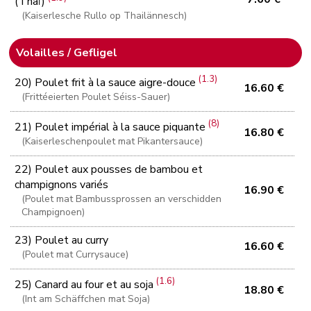
(Thaï)
(Kaiserlesche Rullo op Thailännesch)
Volailles / Gefligel
(1.3)
20) Poulet frit à la sauce aigre-douce
16.60 €
(Frittéeierten Poulet Séiss-Sauer)
(8)
21) Poulet impérial à la sauce piquante
16.80 €
(Kaiserleschenpoulet mat Pikantersauce)
22) Poulet aux pousses de bambou et
champignons variés
16.90 €
(Poulet mat Bambussprossen an verschidden
Champignoen)
23) Poulet au curry
16.60 €
(Poulet mat Currysauce)
(1.6)
25) Canard au four et au soja
18.80 €
(Int am Schäffchen mat Soja)