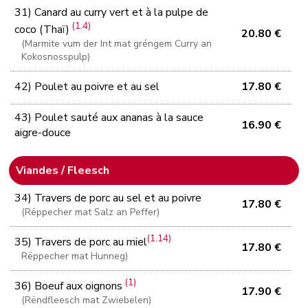
31) Canard au curry vert et à la pulpe de
(1.4)
coco (Thaï)
20.80 €
(Marmite vum der Int mat gréngem Curry an
Kokosnosspulp)
42) Poulet au poivre et au sel
17.80 €
43) Poulet sauté aux ananas à la sauce
16.90 €
aigre-douce
Viandes / Fleesch
34) Travers de porc au sel et au poivre
17.80 €
(Rëppecher mat Salz an Peffer)
(1.14)
35) Travers de porc au miel
17.80 €
Rëppecher mat Hunneg)
(1)
36) Boeuf aux oignons
17.90 €
(Rëndfleesch mat Zwiebelen)