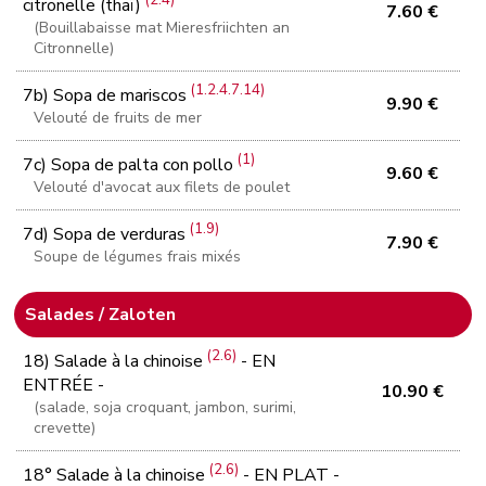
(2.4)
citronelle (thaï)
7.60 €
(Bouillabaisse mat Mieresfriichten an
Citronnelle)
(1.2.4.7.14)
7b) Sopa de mariscos
9.90 €
Velouté de fruits de mer
(1)
7c) Sopa de palta con pollo
9.60 €
Velouté d'avocat aux filets de poulet
(1.9)
7d) Sopa de verduras
7.90 €
Soupe de légumes frais mixés
Salades / Zaloten
(2.6)
18) Salade à la chinoise
- EN
ENTRÉE -
10.90 €
(salade, soja croquant, jambon, surimi,
crevette)
(2.6)
18° Salade à la chinoise
- EN PLAT -