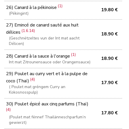
(1)
26) Canard à la pékinoise
19.80 €
(Pékingint)
27) Emincé de canard sauté aux huit
(1.6.14)
délices
18.90 €
(Geschnëtzeltes vun der Int mat aacht
Délicen)
(1)
28) Canard à la sauce à l'orange
18.90 €
Int mat Zitrounensauce oder Orangensauce)
29) Poulet au curry vert et à la pulpe de
(4)
coco (Thaï)
17.90 €
( Poulet mat gréngem Curry an
Kokosnosspulp)
30) Poulet épicé aux cinq parfums (Thaï)
(4)
17.80 €
(Poulet mat fënnef Thailänneschparfum’n
gewierzt)