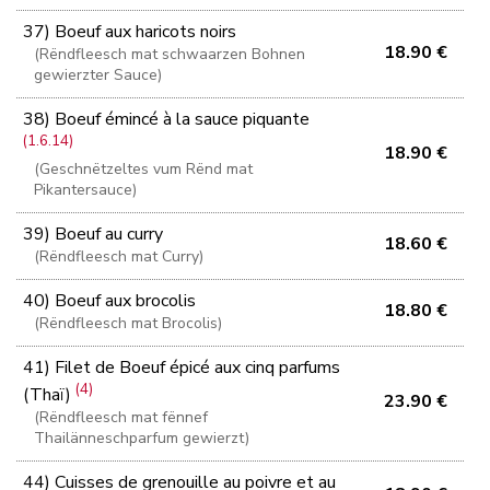
37) Boeuf aux haricots noirs
18.90 €
(Rëndfleesch mat schwaarzen Bohnen
gewierzter Sauce)
38) Boeuf émincé à la sauce piquante
(1.6.14)
18.90 €
(Geschnëtzeltes vum Rënd mat
Pikantersauce)
39) Boeuf au curry
18.60 €
(Rëndfleesch mat Curry)
40) Boeuf aux brocolis
18.80 €
(Rëndfleesch mat Brocolis)
41) Filet de Boeuf épicé aux cinq parfums
(4)
(Thaï)
23.90 €
(Rëndfleesch mat fënnef
Thailänneschparfum gewierzt)
44) Cuisses de grenouille au poivre et au