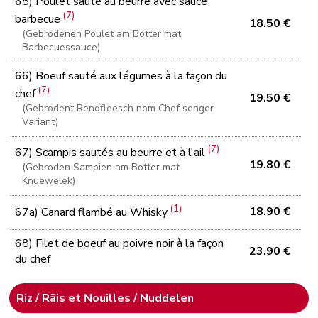
65) Poulet sauté au beurre avec sauce
(7)
barbecue
18.50 €
(Gebrodenen Poulet am Botter mat
Barbecuessauce)
66) Boeuf sauté aux légumes à la façon du
(7)
chef
19.50 €
(Gebrodent Rendfleesch nom Chef senger
Variant)
(7)
67) Scampis sautés au beurre et à l'ail
19.80 €
(Gebroden Sampien am Botter mat
Knuewelek)
(1)
18.90 €
67a) Canard flambé au Whisky
68) Filet de boeuf au poivre noir à la façon
23.90 €
du chef
Riz / Räis et Nouilles / Nuddelen