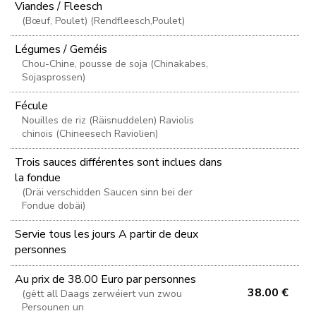
Viandes / Fleesch
(Bœuf, Poulet) (Rendfleesch,Poulet)
Légumes / Geméis
Chou-Chine, pousse de soja (Chinakabes,
Sojasprossen)
Fécule
Nouilles de riz (Räisnuddelen) Raviolis
chinois (Chineesech Raviolien)
Trois sauces différentes sont inclues dans
la fondue
(Dräi verschidden Saucen sinn bei der
Fondue dobäi)
Servie tous les jours A partir de deux
personnes
Au prix de 38.00 Euro par personnes
38.00 €
(gëtt all Daags zerwéiert vun zwou
Persounen un