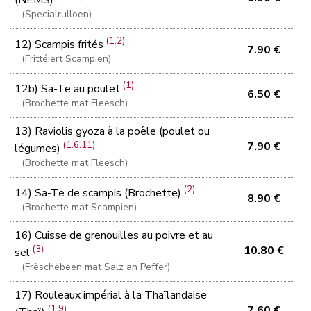
(NEMS)
(Specialrulloen)
(1.2)
12) Scampis frités
7.90 €
(Frittéiert Scampien)
(1)
12b) Sa-Te au poulet
6.50 €
(Brochette mat Fleesch)
13) Raviolis gyoza à la poêle (poulet ou
(1.6.11)
7.90 €
légumes)
(Brochette mat Fleesch)
(2)
14) Sa-Te de scampis (Brochette)
8.90 €
(Brochette mat Scampien)
16) Cuisse de grenouilles au poivre et au
(3)
10.80 €
sel
(Frëschebeen mat Salz an Peffer)
17) Rouleaux impérial à la Thaïlandaise
(1.9)
7.60 €