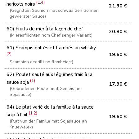
(1.4)
haricots noirs
21.90 €
(Gegrillten Saumon mat schwaarzen Bohnen
gewierzter Sauce)
60) Fruits de mer à la façon du chef
20.80 €
(Mieresfriichten nom Chef senger Variant)
61) Scampis grillés et flambés au whisky
(2)
19.60 €
Scampien gegrillt an flambéiert)
62) Poulet sauté aux légumes frais à la
(1)
sauce soja
17.90 €
(Gebrodenen Poulet mat Geméis an
Sojasauce)
64) Le plat varié de la famille à la sauce
(1.2)
soja à l'ail
19.60 €
(Plat vun der Famille mat Sojasauce an
Knuewelek)