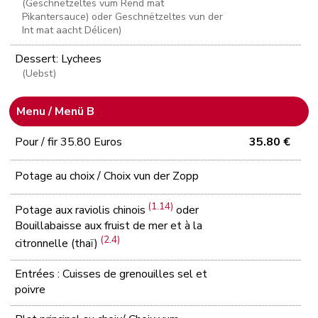
(Geschnëtzeltes vum Rënd mat
Pikantersauce) oder Geschnëtzeltes vun der
Int mat aacht Délicen)
Dessert: Lychees
(Uebst)
Menu / Menü B
Pour / fir 35.80 Euros
35.80 €
Potage au choix / Choix vun der Zopp
(1.14)
Potage aux raviolis chinois
oder
Bouillabaisse aux fruist de mer et à la
(2.4)
citronnelle (thaï)
Entrées : Cuisses de grenouilles sel et
poivre