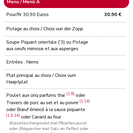
Menu / Menü A
Pour/fir 30.90 Euros
30.90 €
Potage au choix / Choix vun der Zopp
Soupe Piquant orientale ('3) ou Potage
aux oeufs mimose et aux asperges
Entrées : Nems
Plat principal au choix / Choix vum
Haaptplat
(1.8)
Poulet aux cinq parfums thaï
oder
(1.14)
Travers de porc au sel et au poivre
oder Bœuf émincé à la sauce piquante
(1.6.14)
oder Canard au four
(Kaiserleschenpoulet mat Pikantersauce)
oder (Rëppecher mat Salz an Peffer) oder