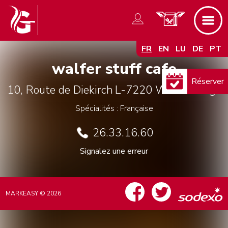
FR
EN
LU
DE
PT
walfer stuff cafe
Réserver
10, Route de Diekirch
L-7220
Walferdange
Spécialités : Française
26.33.16.60
Signalez une erreur
MARKEASY © 2026