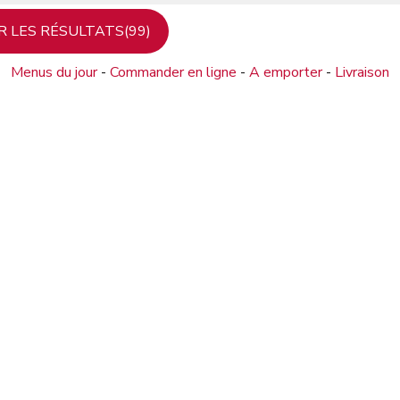
Menus du jour
-
Commander en ligne
-
A emporter
-
Livraison